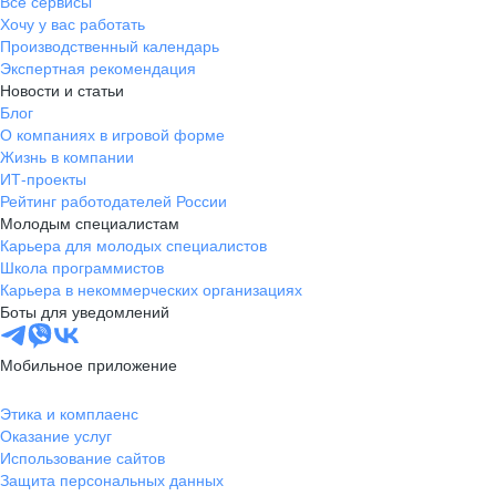
Все сервисы
Хочу у вас работать
Если документы полностью или частично составлены
Производственный календарь
на иностранном языке, предоставьте, пожалуйста, заверенный
Экспертная рекомендация
перевод на русский язык. Также для всех иностранных
Новости и статьи
поставщиков и подрядчиков нужна справка о резидентстве
Блог
с апостилем и перевод — чтобы избежать двойного
О компаниях в игровой форме
налогообложения.
Жизнь в компании
ИТ-проекты
Рейтинг работодателей России
Молодым специалистам
Карьера для молодых специалистов
Школа программистов
Карьера в некоммерческих организациях
Боты для уведомлений
Мобильное приложение
Этика и комплаенс
Оказание услуг
Использование сайтов
Защита персональных данных