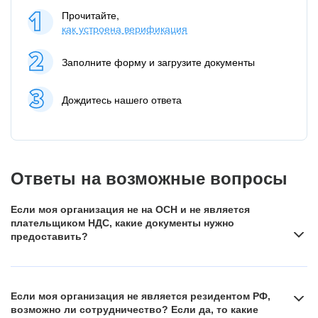
Прочитайте,
как устроена верификация
Заполните форму и загрузите документы
Дождитесь нашего ответа
Ответы на возможные вопросы
Если моя организация не на ОСН и не является
плательщиком НДС, какие документы нужно
предоставить?
Если вы работаете на специальных налоговых режимах,
например, освобождены от уплаты НДС в следствие
Если моя организация не является резидентом РФ,
применения ими упрощённой системы налогообложения,
возможно ли сотрудничество? Если да, то какие
предоставьте подтверждение о применении такого налогового