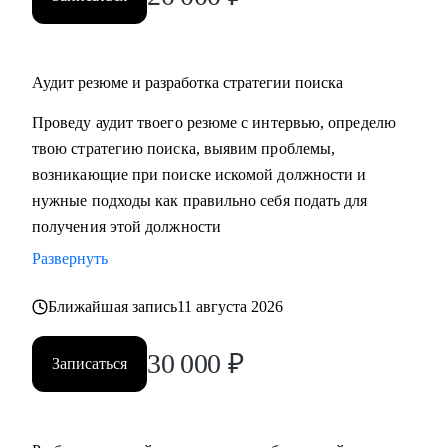
интеграции, инфраструктура и прикладное ПО)
• Помогу с твоим бизнесом: data-driven подход, метрики,
расширение ЦА, создание УТП, поиск новых рынков и
Аудит резюме и разработка стратегии поиска
инвесторов.
Проведу аудит твоего резюме с интервью, определю
Кому могу помочь:
твою стратегию поиска, выявим проблемы,
• Нулевому карьеристу, который хочет работать в ИТ
возникающие при поиске искомой должности и
• Менеджеру: Product manager, Product Owner, CPO, Project,
нужные подходы как правильно себя подать для
бизнесовому лидеру
получения этой должности
• Технарю: Архитектору, Разработчику, Dev
Развернуть
OPS, тестировщику для определения того, чего можно
добиться в будущем
Ближайшая запись
11 августа 2026
• Аналитику: Системному, продуктовому, бизнесовому и
Data-аналитику
30 000
₽
Записаться
• C-level специалисту: CEO, CPO, CMO, CCO, т.к. опыт на
практике, в том числе, в политику