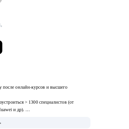
,
у после онлайн-курсов и высшего
доустроиться > 1300 специалистов (от
uawei и др).
areerBalance, сопровождаю Senior-
ь
tal, Консалтинг, Производство).