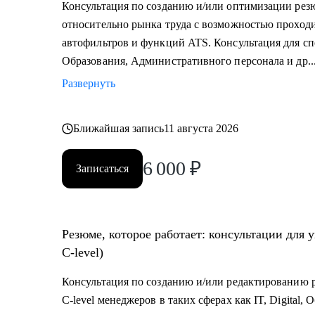
Консультация по созданию и/или оптимизации рез
которым консультирую.
относительно рынка труда с возможностью проходи
автофильтров и функций ATS. Консультация для спе
Как я работаю:
Образования, Административного персонала и др..
• разрабатываю индивидуальную стратегию под кажд
Развернуть
• помогаю выделиться на рынке труда и укрепить ли
• рассказываю про эффективный нетворкинг и нетр
• приношу инсайты из рынка труда и новости внутр
Ближайшая запись
11 августа 2026
6 000
₽
Записаться
Резюме, которое работает: консультации для 
C-level)
Консультация по созданию и/или редактированию р
C-level менеджеров в таких сферах как IT, Digital,