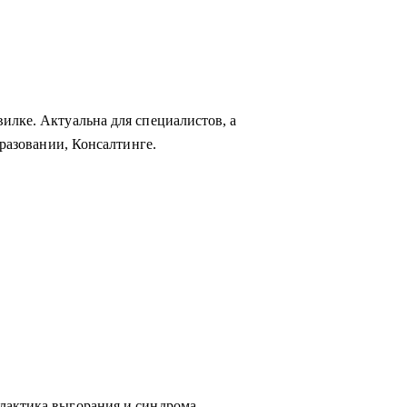
илке. Актуальна для специалистов, а
бразовании, Консалтинге.
лактика выгорания и синдрома