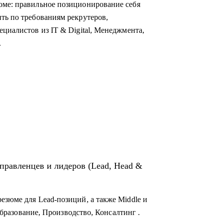
юме: правильное позиционирование себя
ть по требованиям рекрутеров,
циалистов из IT & Digital, Менеджмента,
.
ого клиента,
чный бренд,
ивиальные лайфхаки по поиску работы,
и крупных компаний.
управленцев и лидеров (Lead, Head &
езюме для Lead-позиций, а также Middle и
 Образование, Производство, Консалтинг .