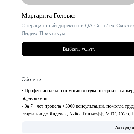
Маргарита Головко
Операционный директор в QA.Guru / ex-Сколтех
Яндекс Практикум
Выбрать услугу
Обо мне
• Профессионально помогаю людям построить карьер
образования.
• За 7+ лет провела >3000 консультаций, помогла тру
стартапов до Яндекса, Avito, Тинькофф, МТС, Сбер, H
• Являюсь карьерным консультантом в агентстве LifeC
Развернут
специалистов и Middle & C-level менеджеров (IT, Digi