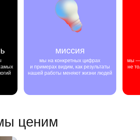
ть
миссия
ы
мы на конкретных цифрах
мы — 
самых
и примерах видим, как результаты
не то
логий
нашей работы меняют жизни людей
 мы ценим