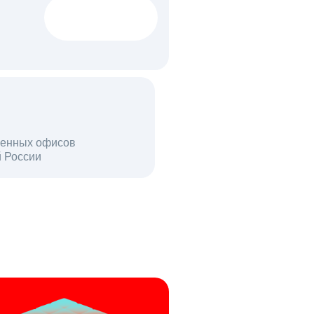
1522 тыс
вакансий
18 млн
енных офисов
й России
пользователей в день