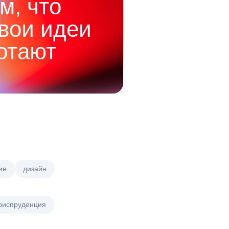
м, что
твои идеи
отают
ие
дизайн
риспруденция