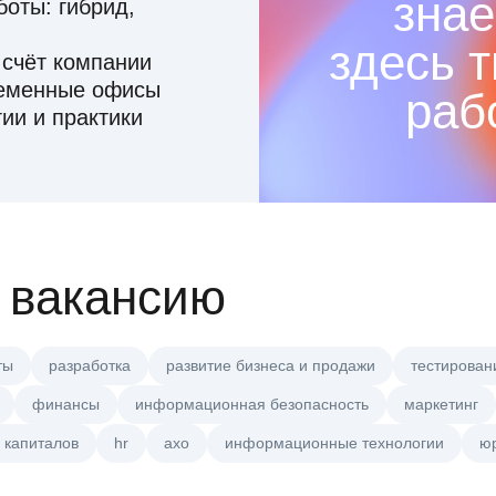
знае
оты: гибрид,
здесь 
 счёт компании
ременные офисы
раб
ии и практики
 вакансию
ты
разработка
развитие бизнеса и продажи
тестирован
финансы
информационная безопасность
маркетинг
 капиталов
hr
axo
информационные технологии
ю