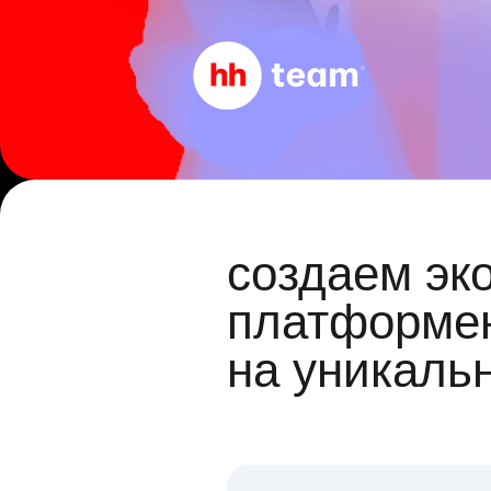
создаем эк
платформен
на уникаль