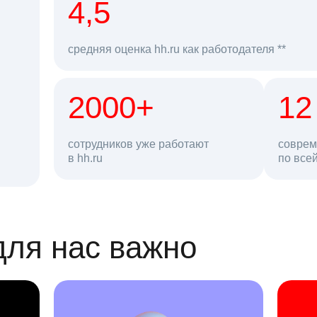
рд
4,5
средняя оценка hh.ru как работодателя **
2000+
68 млн
12
сотрудников уже работают
соврем
в hh.ru
резюме в базе
по все
ансии
для нас важно