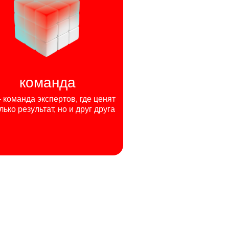
команда
команда экспертов, где ценят
лько результат, но и друг друга