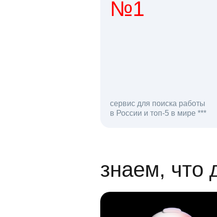
№1
1 мл
сервис для поиска работы
в России и топ-5 в мире ***
откликов на вак
знаем, что 