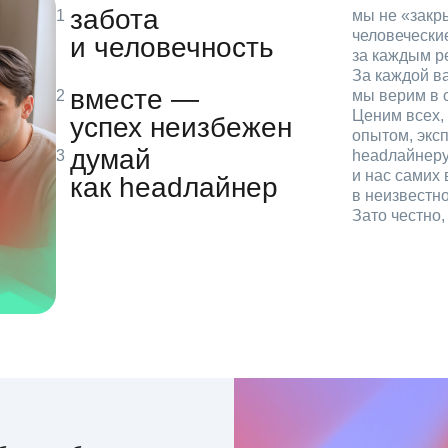
забота
мы не «зак
человечески
и человечность
за каждым р
За каждой в
вместе —
мы верим в с
Ценим всех, 
успех неизбежен
опытом, эксп
думай
headлайнеру
и нас самих 
как headлайнер
в неизвестн
Зато честно