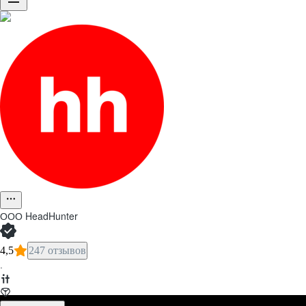
ООО
HeadHunter
4,5
247 отзывов
·