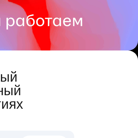
ый
ный
гиях