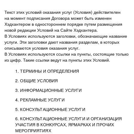
Текст этих условий оказания услуг (Условия) действителен
на момент подписания Договора может быть изменен
Хэдхантером в одностороннем порядке путем размещения
новой редакции Условий на Сайте Хэдхантера.
В Условиях используются заголовки, обозначающие название
услуги. Эти заголовки дают названия разделам, в которых
описываются условия оказания услуг.
В Условиях используются ссылки на пункты, состоящие только
из цифр. Такие ссылки ведут на пункты этих Условий.
1. ТЕРМИНЫ И ОПРЕДЕЛЕНИЯ
2. ОБЩИЕ УСЛОВИЯ
3. ИНФОРМАЦИОННЫЕ УСЛУГИ
1.1. Хэдхантер, или
Хэдхантер, ООО
4. РЕКЛАМНЫЕ УСЛУГИ
HeadHunter, или
«Хэдхантер», ИНН
2.1. Типы и статусы регистрации
5. КОНСУЛЬТАЦИОННЫЕ УСЛУГИ
Исполнитель
7718620740, адрес:
Типы регистрации
3.1. Предоставление доступа к базе данных
2.2. Активация услуг
6. КОНСУЛЬТАЦИОННЫЕ УСЛУГИ И ОРГАНИЗАЦИЯ
125047, г. Москва,
резюме с предложениями Соискателей
Описание и активация
УЧАСТИЯ В КОНКУРСАХ, ЯРМАРКАХ И ПРОЧИХ
2.1.1. Заказчику может быть присвоен один
4.0. Общие условия оказания рекламных услуг
внутригородская
о трудоустройстве с возможностью просмотра
МЕРОПРИЯТИЯХ
из Типов регистраций.
территория
4.0.1. Хэдхантер оказывает Заказчику услугу