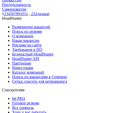
Профессии
Продуктивность
Саморазвитие
1
2
3
4
5
6
7
8
9
10
11
...
232
дальше
HeadHunter
Размещение вакансий
Поиск по резюме
О компании
Наши вакансии
Реклама на сайте
Требования к ПО
Безопасный HeadHunter
HeadHunter API
Партнерам
Инвесторам
Каталог компаний
Поиск по вакансиям в Семрине
Сетка: соцсеть для нетворкинга
Соискателям
hh PRO
Готовое резюме
Все сервисы
Хочу у вас работать