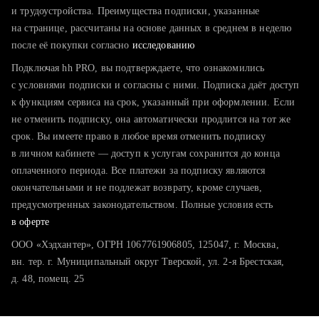
тратите много времени на поиск и вручную поднимаете
и трудоустройства. Преимущества подписки, указанные
резюме
на странице, рассчитаны на основе данных в среднем в неделю
после её покупки согласно
хотите сравнить себя с конкурентами и оценить шансы
исследованию
Подключая hh PRO, вы подтверждаете, что ознакомились
с условиями подписки и согласны с ними. Подписка даёт доступ
к функциям сервиса на срок, указанный при оформлении. Если
не отменить подписку, она автоматически продлится на тот же
срок. Вы имеете право в любое время отменить подписку
в личном кабинете — доступ к услугам сохранится до конца
оплаченного периода. Все платежи за подписку являются
окончательными и не подлежат возврату, кроме случаев,
предусмотренных законодательством. Полные условия есть
в оферте
ООО «Хэдхантер», ОГРН 1067761906805, 125047, г. Москва,
вн. тер. г. Муниципальный округ Тверской, ул. 2-я Брестская,
д. 48, помещ. 25