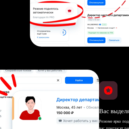
Вас выделя
Резюме ярко под
вас пригласят р