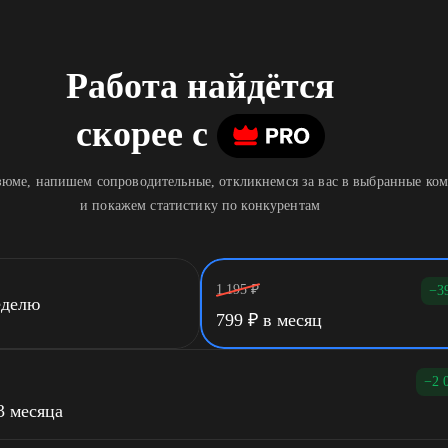
Работа найдётся
скорее
c
юме, напишем сопроводительные, откликнемся за вас в выбранные ко
и покажем статистику по конкурентам
1 195
₽
−3
еделю
799
₽
в месяц
−2 
3 месяца