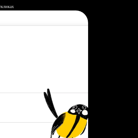
ткликах