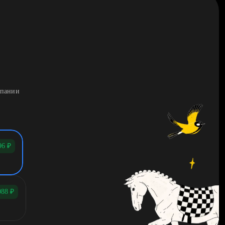
мпании
96
₽
088
₽