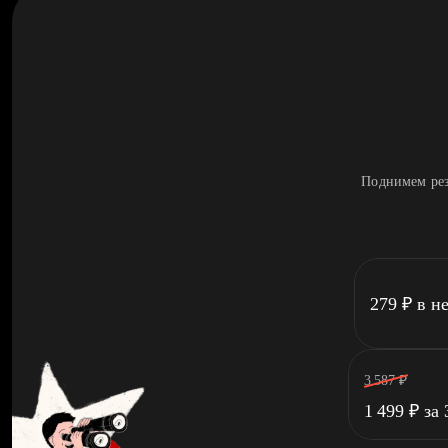
Поднимем рез
279
₽
в н
3 587
₽
1 499
₽
за 